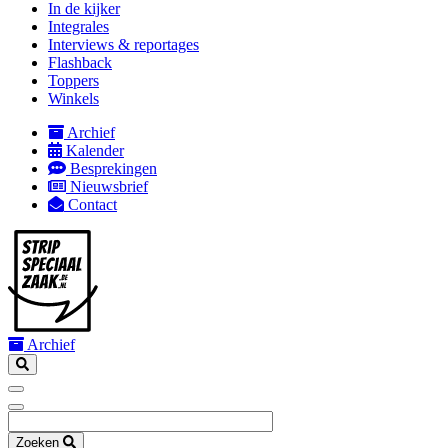
In de kijker
mobile
Integrales
Interviews & reportages
Flashback
Toppers
Winkels
Archief
Kalender
Secondary
Besprekingen
navigation
Nieuwsbrief
Contact
Archief
Zoeken