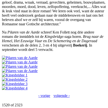
geloof, drama, wraak, verraad, gevechten, geheimen, bouwplaatsen,
moorden, moed, dood, leven, zelfopoffering, veerkracht,... Alles wat
ik leuk vind staat in deze roman! We leren ook veel, want de auteur
heeft veel onderzoek gedaan naar de middeleeuwen en laat ons het
beleven alsof we er zelf bij waren, vooral de overgang van
Romaanse naar Gotische architectuur."
Na
Pilaren van de Aarde
schreef Ken Follett nog drie andere
romans die inmiddels tot de
Kingsbridge
-saga horen.
Brug naar de
Hemel
,
Het Eeuwige Vuur
en
De Schemering en de Dageraad
verschenen als de delen 2, 3 en 4 bij uitgeverij
Boekerij
. In
september wordt deel 5 verwacht.
‹ vorige
volgende ›
1520 of 2323