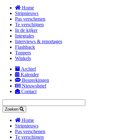
Overslaan
Home
en
Stripnieuws
naar
Pas verschenen
de
Te verschijnen
inhoud
In de kijker
gaan
Integrales
Interviews & reportages
Flashback
Toppers
Winkels
Archief
Kalender
Secondary
Besprekingen
navigation
Nieuwsbrief
Contact
Zoeken
Home
Stripnieuws
Main
Pas verschenen
navigation
Te verschijnen