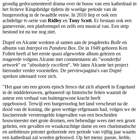
grondig gedocumenteerd drama over de bouw van een kathedraal in
het fictieve Kingsbridge tijdens de woelige periode van de
burgeroorlog in de twaalfde eeuw. In 2010 liep er ook een
achtdelige tv-serie van
Ridley
en
Tony Scott
. Er bestaan ook een
gameversie, een platformspel en zelfs een musical van. Een strip
bestond tot nu toe nog niet.
Dupré en Alcante werkten al samen aan de jeugdreeks
Bolle
en
albums van
Interpol
en
Pandora Box
. De in 1949 geboren Ken
Follett heeft al het eerste quasi afgewerkte album gelezen en
reageerde volgens Alcante met commentaren als "
wonderful
artwork
" en "
absolutely excellent
". We laten Alcante het project
hieronder verder voorstellen. De previewpagina's van Dupré
spreken uiteraard voor zich.
"Het gaat om een groots episch fresco dat zich afspeelt in Engeland
in de middeleeuwen, gebaseerd op historische feiten waaruit de
auteur een verhaal van buitengewone kracht heeft
opgebouwd. Terwijl een burgeroorlog het land verscheurt na de
dood van de koning, die geen wettige erfgenaam had, volgen we de
fascinerende verstrengelde lotgevallen van een bescheiden
bouwmeester met grote dromen, een behendige wees met een groot
geheim, een gevallen en wraakzuchtige dame en een charismatische
en ambitieuze priester gedurende een periode van vijftig jaar waarin
een kathedraal zal worden gebouwd. Op het menu: passie, liefde,