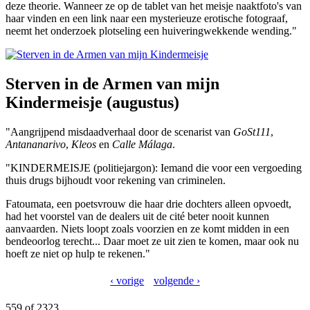
deze theorie. Wanneer ze op de tablet van het meisje naaktfoto's van
haar vinden en een link naar een mysterieuze erotische fotograaf,
neemt het onderzoek plotseling een huiveringwekkende wending."
Sterven in de Armen van mijn
Kindermeisje (augustus)
"Aangrijpend misdaadverhaal door de scenarist van
GoSt111
,
Antananarivo
,
Kleos
en
Calle Málaga
.
"KINDERMEISJE (politiejargon): Iemand die voor een vergoeding
thuis drugs bijhoudt voor rekening van criminelen.
Fatoumata, een poetsvrouw die haar drie dochters alleen opvoedt,
had het voorstel van de dealers uit de cité beter nooit kunnen
aanvaarden. Niets loopt zoals voorzien en ze komt midden in een
bendeoorlog terecht... Daar moet ze uit zien te komen, maar ook nu
hoeft ze niet op hulp te rekenen."
‹ vorige
volgende ›
559 of 2323