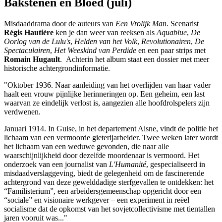
Bakstenen en Bloed (juli)
Misdaaddrama door de auteurs van
Een Vrolijk Man
. Scenarist
Régis Hautière
ken je dan weer van reeksen als
Aquablue
,
De
Oorlog van de Lulu's
,
Helden van het Volk
,
Revolutionairen
,
De
Spectaculairen
,
Het Weeskind van Perdide
en een paar strips met
Romain Hugault
. Achterin het album staat een dossier met meer
historische achtergrondinformatie.
"Oktober 1936. Naar aanleiding van het overlijden van haar vader
haalt een vrouw pijnlijke herinneringen op. Een geheim, een last
waarvan ze eindelijk verlost is, aangezien alle hoofdrolspelers zijn
verdwenen.
Januari 1914. In Guise, in het departement Aisne, vindt de politie het
lichaam van een vermoorde gieterijarbeider. Twee weken later wordt
het lichaam van een weduwe gevonden, die naar alle
waarschijnlijkheid door dezelfde moordenaar is vermoord. Het
onderzoek van een journalist van
L'Humanité
, gespecialiseerd in
misdaadverslaggeving, biedt de gelegenheid om de fascinerende
achtergrond van deze gewelddadige sterfgevallen te ontdekken: het
“Familisterium”, een arbeidersgemeenschap opgericht door een
“sociale” en visionaire werkgever – een experiment in reëel
socialisme dat de opkomst van het sovjetcollectivisme met tientallen
jaren vooruit was..."