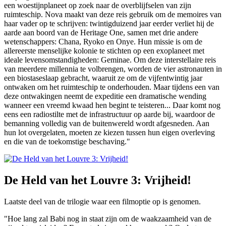
een woestijnplaneet op zoek naar de overblijfselen van zijn
ruimteschip. Nova maakt van deze reis gebruik om de memoires van
haar vader op te schrijven: twintigduizend jaar eerder verliet hij de
aarde aan boord van de Heritage One, samen met drie andere
wetenschappers: Chana, Ryoko en Onye. Hun missie is om de
allereerste menselijke kolonie te stichten op een exoplaneet met
ideale levensomstandigheden: Geminae. Om deze interstellaire reis
van meerdere millennia te volbrengen, worden de vier astronauten in
een biostaseslaap gebracht, waaruit ze om de vijfentwintig jaar
ontwaken om het ruimteschip te onderhouden. Maar tijdens een van
deze ontwakingen neemt de expeditie een dramatische wending
wanneer een vreemd kwaad hen begint te teisteren... Daar komt nog
eens een radiostilte met de infrastructuur op aarde bij, waardoor de
bemanning volledig van de buitenwereld wordt afgesneden. Aan
hun lot overgelaten, moeten ze kiezen tussen hun eigen overleving
en die van de toekomstige beschaving."
De Held van het Louvre 3: Vrijheid!
Laatste deel van de trilogie waar een filmoptie op is genomen.
"Hoe lang zal Babi nog in staat zijn om de waakzaamheid van de