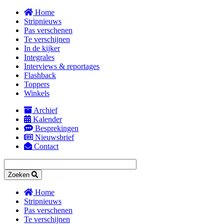
Overslaan
Home
en
Stripnieuws
naar
Pas verschenen
de
Te verschijnen
inhoud
In de kijker
gaan
Integrales
Interviews & reportages
Flashback
Toppers
Winkels
Archief
Kalender
Secondary
Besprekingen
navigation
Nieuwsbrief
Contact
Zoeken
Home
Stripnieuws
Main
Pas verschenen
navigation
Te verschijnen