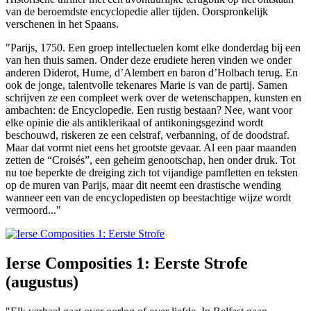
van de beroemdste encyclopedie aller tijden. Oorspronkelijk
verschenen in het Spaans.
"Parijs, 1750. Een groep intellectuelen komt elke donderdag bij een
van hen thuis samen. Onder deze erudiete heren vinden we onder
anderen Diderot, Hume, d’Alembert en baron d’Holbach terug. En
ook de jonge, talentvolle tekenares Marie is van de partij. Samen
schrijven ze een compleet werk over de wetenschappen, kunsten en
ambachten: de Encyclopedie. Een rustig bestaan? Nee, want voor
elke opinie die als antiklerikaal of antikoningsgezind wordt
beschouwd, riskeren ze een celstraf, verbanning, of de doodstraf.
Maar dat vormt niet eens het grootste gevaar. Al een paar maanden
zetten de “Croisés”, een geheim genootschap, hen onder druk. Tot
nu toe beperkte de dreiging zich tot vijandige pamfletten en teksten
op de muren van Parijs, maar dit neemt een drastische wending
wanneer een van de encyclopedisten op beestachtige wijze wordt
vermoord..."
Ierse Composities 1: Eerste Strofe
(augustus)