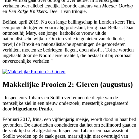
"Elk verhaal gaat over oorlog of over liefde. In Belfast gaan
verhalen over allebei tegelijk. Door de auteurs van
Moeder Oorlog
en
Een Zakje Knikkers
. Deel 1 van trilogie.
Belfast, april 2019. Na een lange ballingschap in Londen keert Tim,
een jonge dertiger en voormalig protestant, terug naar Belfast. Daar
ontmoet hij Mary, een jonge, katholieke vrouw uit de
nationalistische wijken. Om ten volle te genieten van de liefde,
terwijl de Brexit en nationalistische spanningen de gemoederen
verhitten, moeten ze bedriegen, liegen, doen alsof… Tot ze worden
ingehaald door de Noord-Ierse realiteit, die bestaat uit bij voorbaat
onverzoenlijke verhalen."
Makkelijke Prooien 2: Gieren (augustus)
"Inspecteurs Tabares en Sotillo verkennen de diepte van de
menselijke ziel in een nieuw onderzoek, meesterlijk geregisseerd
door
Miguelanxo Prado
.
Februari 2017, Irina, een vijftienjarig meisje, wordt dood in haar bed
gevonden. De autoriteiten concluderen dat het om zelfmoord gaat en
de zaak lijkt snel afgesloten. Inspecteur Tabares en haar assistent
Sotillo worden op de zaak gezet, maar zij zijn niet overtuigd van