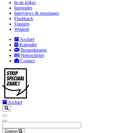
In de kijker
mobile
Integrales
Interviews & reportages
Flashback
Toppers
Winkels
Archief
Kalender
Secondary
Besprekingen
navigation
Nieuwsbrief
Contact
Archief
Zoeken