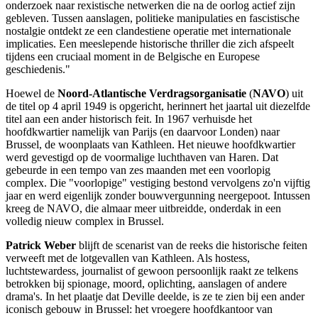
onderzoek naar rexistische netwerken die na de oorlog actief zijn
gebleven. Tussen aanslagen, politieke manipulaties en fascistische
nostalgie ontdekt ze een clandestiene operatie met internationale
implicaties. Een meeslepende historische thriller die zich afspeelt
tijdens een cruciaal moment in de Belgische en Europese
geschiedenis."
Hoewel de
Noord-Atlantische Verdragsorganisatie
(
NAVO
) uit
de titel op 4 april 1949 is opgericht, herinnert het jaartal uit diezelfde
titel aan een ander historisch feit. In 1967 verhuisde het
hoofdkwartier namelijk van Parijs (en daarvoor Londen) naar
Brussel, de woonplaats van Kathleen. Het nieuwe hoofdkwartier
werd gevestigd op de voormalige luchthaven van Haren. Dat
gebeurde in een tempo van zes maanden met een voorlopig
complex. Die "voorlopige" vestiging bestond vervolgens zo'n vijftig
jaar en werd eigenlijk zonder bouwvergunning neergepoot. Intussen
kreeg de NAVO, die almaar meer uitbreidde, onderdak in een
volledig nieuw complex in Brussel.
Patrick Weber
blijft de scenarist van de reeks die historische feiten
verweeft met de lotgevallen van Kathleen. Als hostess,
luchtstewardess, journalist of gewoon persoonlijk raakt ze telkens
betrokken bij spionage, moord, oplichting, aanslagen of andere
drama's. In het plaatje dat Deville deelde, is ze te zien bij een ander
iconisch gebouw in Brussel: het vroegere hoofdkantoor van