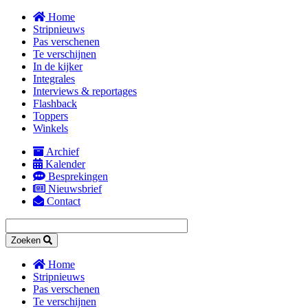
Overslaan
Home
en
Stripnieuws
naar
Pas verschenen
de
Te verschijnen
inhoud
In de kijker
gaan
Integrales
Interviews & reportages
Flashback
Toppers
Winkels
Archief
Kalender
Secondary
Besprekingen
navigation
Nieuwsbrief
Contact
Zoeken
Home
Stripnieuws
Main
Pas verschenen
navigation
Te verschijnen