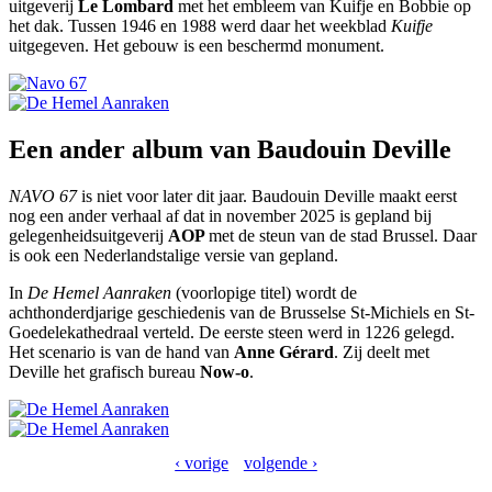
uitgeverij
Le Lombard
met het embleem van Kuifje en Bobbie op
het dak. Tussen 1946 en 1988 werd daar het weekblad
Kuifje
uitgegeven. Het gebouw is een beschermd monument.
Een ander album van Baudouin Deville
NAVO 67
is niet voor later dit jaar. Baudouin Deville maakt eerst
nog een ander verhaal af dat in november 2025 is gepland bij
gelegenheidsuitgeverij
AOP
met de steun van de stad Brussel. Daar
is ook een Nederlandstalige versie van gepland.
In
De Hemel Aanraken
(voorlopige titel) wordt de
achthonderdjarige geschiedenis van de Brusselse St-Michiels en St-
Goedelekathedraal verteld. De eerste steen werd in 1226 gelegd.
Het scenario is van de hand van
Anne Gérard
. Zij deelt met
Deville het grafisch bureau
Now-o
.
‹ vorige
volgende ›