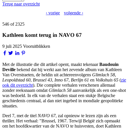
Terug naar overzicht
‹ vorige
volgende ›
546 of 2325
Kathleen komt terug in NAVO 67
9 juli 2025
Vooruitblikken
Met de illustratie die dit artikel opent, maakt tekenaar
Baudouin
Deville
bekend dat hij werkt aan het zevende album van Kathleen
Van Overstraeten, de heldin uit achtereenvolgens
Glimlach 58
,
Leopoldstad 60
,
Brussel 43
,
Inno 67
,
Berlijn 61
en
Volkshuis 65
(
zie
ook dit overzicht
). Die complete verhalen verschenen allemaal
zonder reeksnaam omdat
Glimlach 58
aanvankelijk als een one-shot
was bedoeld. In elk van de verhalen staat een stukje Belgische
geschiedenis centraal, al dan niet ingebed in mondiale geopolitieke
situaties.
Deel 7, met de titel
NAVO 67
, zal opnieuw te lezen zijn als een
thriller. Het verhaal: "Brussel, 1967. Terwijl België zich opmaakt
om het hoofdkwartier van de NAVO te huisvesten, doet Kathleen