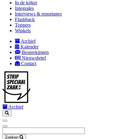
In de kijker
mobile
Integrales
Interviews & reportages
Flashback
Toppers
Winkels
Archief
Kalender
Secondary
Besprekingen
navigation
Nieuwsbrief
Contact
Archief
Zoeken