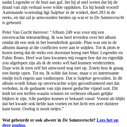
nadat Legendre er de brui aan gaf, liet hij al snel weten dat hij de
draad van zijn verhaal weer wilde oppikken. En hij houdt woord!
Aanstaande woensdag ligt
Sulphur
in de winkel, deel 283 in de
reeks, en dat zal je antwoorden bieden op wat er in
De
Satansvrucht
is gebeurd.
Peter Van Gucht hierover: "Album 249 was voor mij een
onverwachte teleurstelling. Ik was heel tevreden over het album
omdat dit een stok in het hoenderhok gooide. Plan was om in de
albums daarop al die conflicten weer aan te snijden. Tot ik plots te
horen kreeg dat de reeks een doorstart kreeg met Marc Legendre en
Fabio Bono. Heel wat fans kwamen mij vragen hoe dat nu eigenlijk
zou afgelopen zijn als ik de reeks wél had kunnen verderzetten.
Daar wist ik toen zelf het antwoord nog niet op. Zoiets hou ik graag
een beetje open. Tot nu. Ik wilde dat losse, maar o zo interessante
eindje toch ergens aan vastknopen. Dat is
Sulphur
geworden. In dit
album wordt Johan op onverwachte wijze geconfronteerd met dat
verleden, in de gedaante van zijn meest geduchte vijand ooit. Dit
leidt tot een treffen waarin winnen en verliezen elkaars gelijke
blijken te zijn. Alle partijen komen er bekaaid vanaf. Vooral als blijkt
dat het kwade ook liefde kan voelen en het licht een zeer duistere
kant toont. Oorlog is nooit netjes.”
Wat gebeurde er ook alweer in
De Satansvrucht
?
Lees het op
deze pagina.