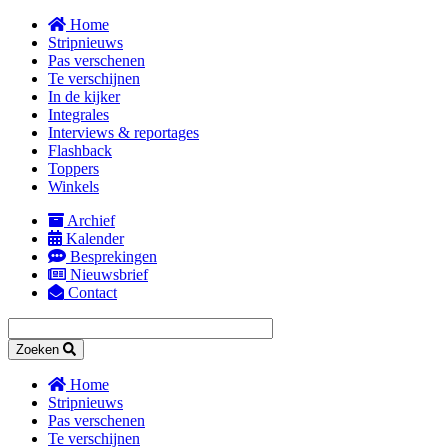
Overslaan
Home
en
Stripnieuws
naar
Pas verschenen
de
Te verschijnen
inhoud
In de kijker
gaan
Integrales
Interviews & reportages
Flashback
Toppers
Winkels
Archief
Kalender
Secondary
Besprekingen
navigation
Nieuwsbrief
Contact
Zoeken
Home
Stripnieuws
Main
Pas verschenen
navigation
Te verschijnen