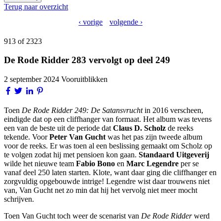
Terug naar overzicht
‹ vorige
volgende ›
913 of 2323
De Rode Ridder 283 vervolgt op deel 249
2 september 2024
Vooruitblikken
Toen
De Rode Ridder 249: De Satansvrucht
in 2016 verscheen,
eindigde dat op een cliffhanger van formaat. Het album was tevens
een van de beste uit de periode dat
Claus D. Scholz
de reeks
tekende. Voor
Peter Van Gucht
was het pas zijn tweede album
voor de reeks. Er was toen al een beslissing gemaakt om Scholz op
te volgen zodat hij met pensioen kon gaan.
Standaard Uitgeverij
wilde het nieuwe team
Fabio Bono
en
Marc Legendre
per se
vanaf deel 250 laten starten. Klote, want daar ging die cliffhanger en
zorgvuldig opgebouwde intrige! Legendre wist daar trouwens niet
van, Van Gucht net zo min dat hij het vervolg niet meer mocht
schrijven.
Toen Van Gucht toch weer de scenarist van
De Rode Ridder
werd