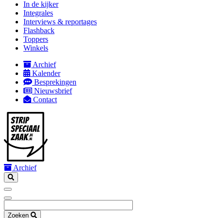
In de kijker
mobile
Integrales
Interviews & reportages
Flashback
Toppers
Winkels
Archief
Kalender
Secondary
Besprekingen
navigation
Nieuwsbrief
Contact
Archief
Zoeken