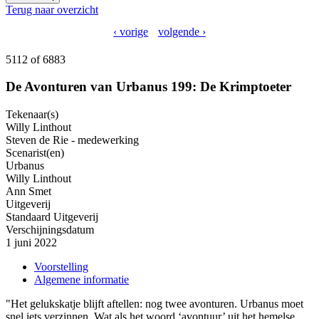
Terug naar overzicht
‹ vorige
volgende ›
5112 of 6883
De Avonturen van Urbanus 199: De Krimptoeter
Tekenaar(s)
Willy Linthout
Steven de Rie - medewerking
Scenarist(en)
Urbanus
Willy Linthout
Ann Smet
Uitgeverij
Standaard Uitgeverij
Verschijningsdatum
1 juni 2022
Voorstelling
Algemene informatie
"Het gelukskatje blijft aftellen: nog twee avonturen. Urbanus moet
snel iets verzinnen. Wat als het woord ‘avontuur’ uit het hemelse