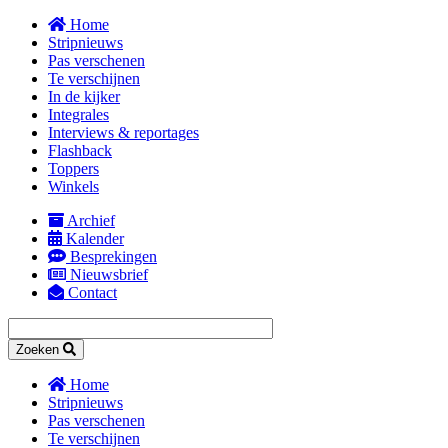
Overslaan
Home
en
Stripnieuws
naar
Pas verschenen
de
Te verschijnen
inhoud
In de kijker
gaan
Integrales
Interviews & reportages
Flashback
Toppers
Winkels
Archief
Kalender
Secondary
Besprekingen
navigation
Nieuwsbrief
Contact
Zoeken
Home
Stripnieuws
Main
Pas verschenen
navigation
Te verschijnen