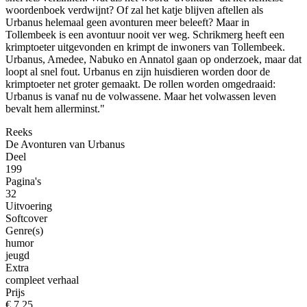
woordenboek verdwijnt? Of zal het katje blijven aftellen als
Urbanus helemaal geen avonturen meer beleeft? Maar in
Tollembeek is een avontuur nooit ver weg. Schrikmerg heeft een
krimptoeter uitgevonden en krimpt de inwoners van Tollembeek.
Urbanus, Amedee, Nabuko en Annatol gaan op onderzoek, maar dat
loopt al snel fout. Urbanus en zijn huisdieren worden door de
krimptoeter net groter gemaakt. De rollen worden omgedraaid:
Urbanus is vanaf nu de volwassene. Maar het volwassen leven
bevalt hem allerminst."
Reeks
De Avonturen van Urbanus
Deel
199
Pagina's
32
Uitvoering
Softcover
Genre(s)
humor
jeugd
Extra
compleet verhaal
Prijs
€ 7,25