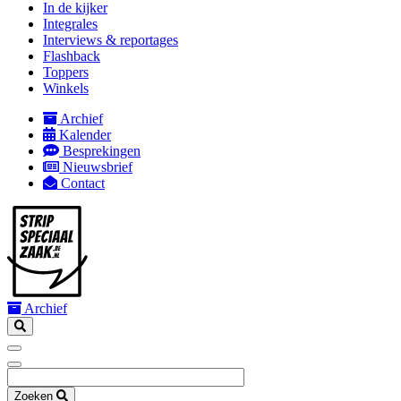
In de kijker
mobile
Integrales
Interviews & reportages
Flashback
Toppers
Winkels
Archief
Kalender
Secondary
Besprekingen
navigation
Nieuwsbrief
Contact
Archief
Zoeken