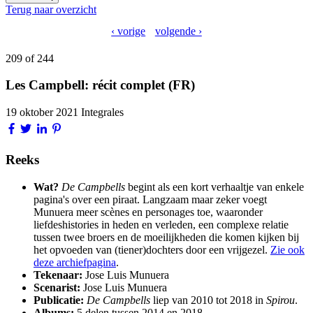
Terug naar overzicht
‹ vorige
volgende ›
209 of 244
Les Campbell: récit complet (FR)
19 oktober 2021
Integrales
Reeks
Wat?
De Campbells
begint als een kort verhaaltje van enkele
pagina's over een piraat. Langzaam maar zeker voegt
Munuera meer scènes en personages toe, waaronder
liefdeshistories in heden en verleden, een complexe relatie
tussen twee broers en de moeilijkheden die komen kijken bij
het opvoeden van (tiener)dochters door een vrijgezel.
Zie ook
deze archiefpagina
.
Tekenaar:
Jose Luis Munuera
Scenarist:
Jose Luis Munuera
Publicatie:
De Campbells
liep van 2010 tot 2018 in
Spirou
.
Albums:
5 delen tussen 2014 en 2018.