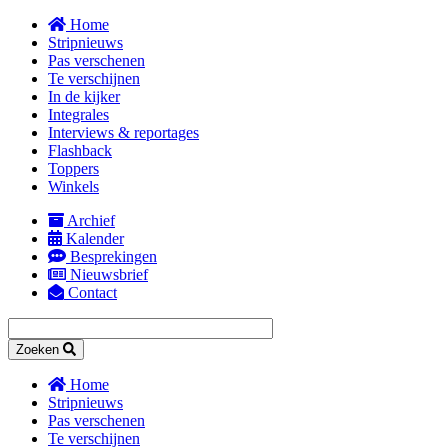
Overslaan
Home
en
Stripnieuws
naar
Pas verschenen
de
Te verschijnen
inhoud
In de kijker
gaan
Integrales
Interviews & reportages
Flashback
Toppers
Winkels
Archief
Kalender
Secondary
Besprekingen
navigation
Nieuwsbrief
Contact
Zoeken
Home
Stripnieuws
Main
Pas verschenen
navigation
Te verschijnen