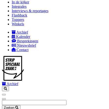
In de kijker
mobile
Integrales
Interviews & reportages
Flashback
Toppers
Winkels
Archief
Kalender
Secondary
Besprekingen
navigation
Nieuwsbrief
Contact
Archief
Zoeken